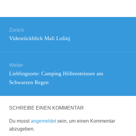
Beitrags-
Zurück
Navigation
Vorheriger
Videorückblick Mali Lošinj
Beitrag:
Weiter
Nächster
Lieblingsorte: Camping Höllensteinsee am
Beitrag:
Schwarzen Regen
SCHREIBE EINEN KOMMENTAR
Du musst
angemeldet
sein, um einen Kommentar
abzugeben.