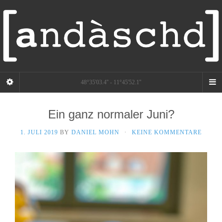
48°35'03.4'' - 11°45'52.1''
Ein ganz normaler Juni?
1. JULI 2019
BY
DANIEL MOHN
·
KEINE KOMMENTARE