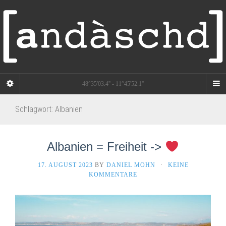
48°35'03.4'' - 11°45'52.1''
Schlagwort:
Albanien
Albanien = Freiheit ->
17. AUGUST 2023
BY
DANIEL MOHN
·
KEINE
KOMMENTARE